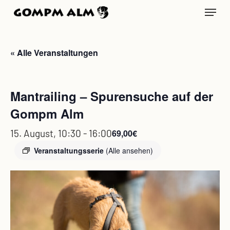
Skip
Menu
to
main
content
« Alle Veranstaltungen
Mantrailing – Spurensuche auf der
Gompm Alm
15. August, 10:30
-
16:00
69,00€
Veranstaltungsserie
(Alle ansehen)