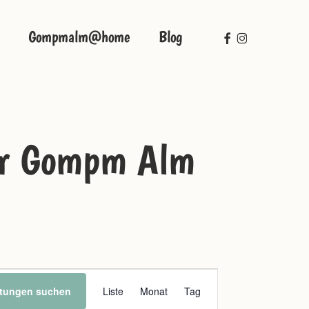
facebook
instagram
Gompmalm@home
Blog
der Gompm Alm
Veranstaltung
ltungen suchen
Liste
Monat
Tag
Ansichten-