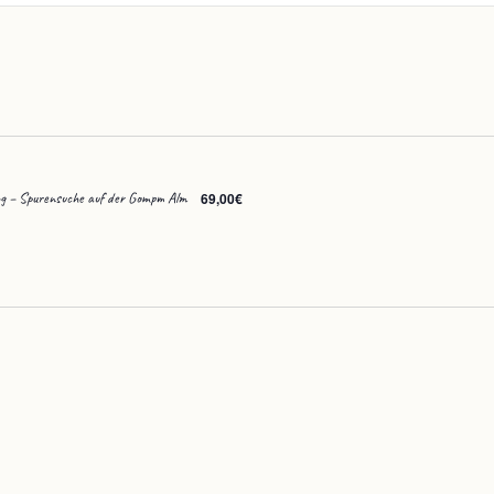
g – Spurensuche auf der Gompm Alm
69,00€