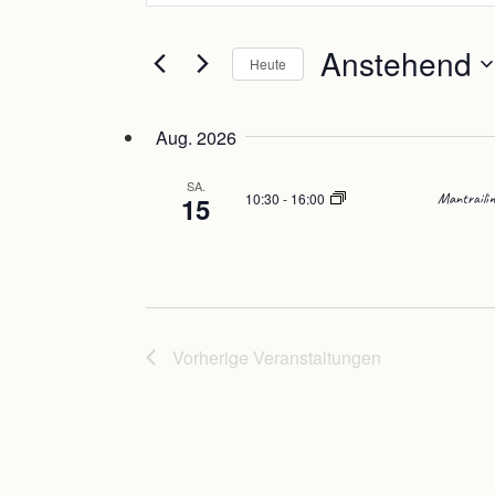
Suche
eingeben.
Anstehend
Suche
Heute
und
nach
Datum
Veranstaltungen
Ansichten,
auswählen.
Aug. 2026
Schlüsselwort.
Navigation
SA.
10:30
-
16:00
Mantrailin
15
Vorherige
Veranstaltungen