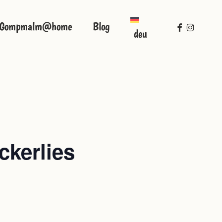
facebook
instagra
Gompmalm@home
Blog
deu
ckerlies