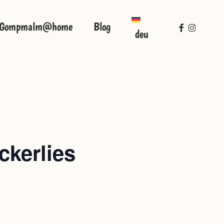
facebook
instagra
Gompmalm@home
Blog
deu
ckerlies