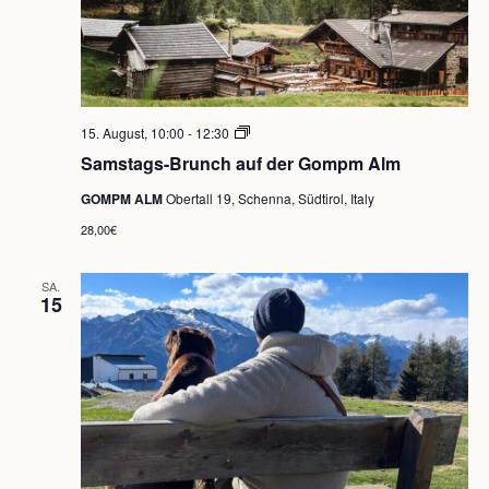
Samstags-
15. August, 10:00
-
12:30
Brunch
Samstags-Brunch auf der Gompm Alm
auf
der
GOMPM ALM
Obertall 19, Schenna, Südtirol, Italy
Gompm
Alm
28,00€
SA.
15