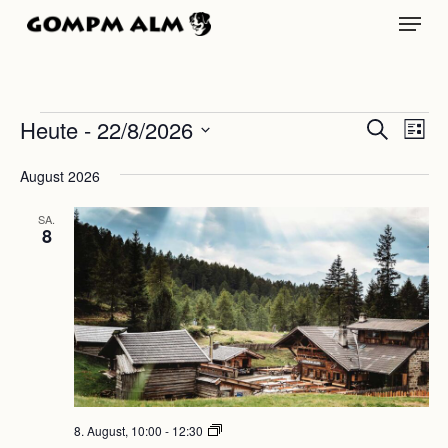
Skip
Menu
to
main
content
Veranstaltungen
Verans
Vera
Heute
 - 
22/8/2026
Suche
Liste
Ansi
Datum
Suche
Navi
August 2026
wählen.
und
SA.
8
Ansich
Naviga
Samstags-
8. August, 10:00
-
12:30
Brunch