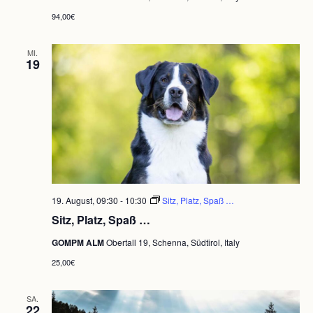
94,00€
MI.
19
19. August, 09:30
-
10:30
Sitz, Platz, Spaß …
Sitz, Platz, Spaß …
GOMPM ALM
Obertall 19, Schenna, Südtirol, Italy
25,00€
SA.
22