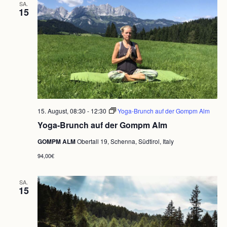
SA.
15
15. August, 08:30
-
12:30
Yoga-Brunch auf der Gompm Alm
Yoga-Brunch auf der Gompm Alm
GOMPM ALM
Obertall 19, Schenna, Südtirol, Italy
94,00€
SA.
15