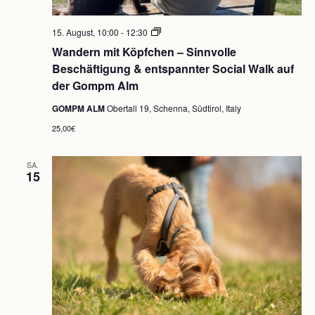
Wandern
15. August, 10:00
-
12:30
mit
Wandern mit Köpfchen – Sinnvolle
Köpfchen
–
Beschäftigung & entspannter Social Walk auf
Sinnvolle
der Gompm Alm
Beschäftigung
&
GOMPM ALM
Obertall 19, Schenna, Südtirol, Italy
entspannter
Social
25,00€
Walk
auf
der
SA.
Gompm
15
Alm