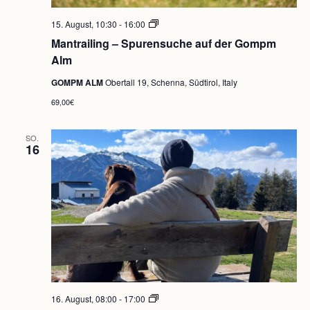
Mantrailing
15. August, 10:30
-
16:00
–
Mantrailing – Spurensuche auf der Gompm
Hundetraining
auf
Alm
der
Gompm
GOMPM ALM
Obertall 19, Schenna, Südtirol, Italy
Alm
69,00€
SO.
16
Wandern
16. August, 08:00
-
17:00
mit