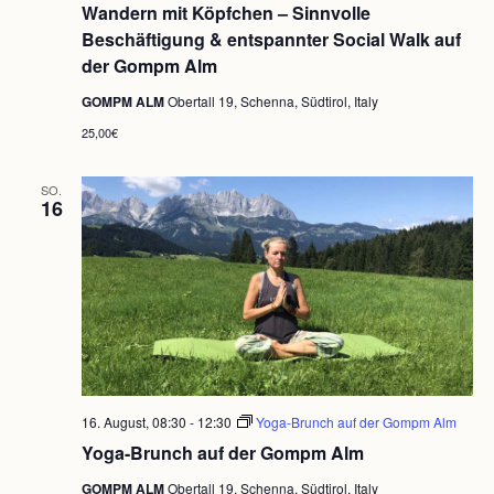
Wandern mit Köpfchen – Sinnvolle
Köpfchen
–
Beschäftigung & entspannter Social Walk auf
Sinnvolle
der Gompm Alm
Beschäftigung
&
GOMPM ALM
Obertall 19, Schenna, Südtirol, Italy
entspannter
Social
25,00€
Walk
auf
der
SO.
Gompm
16
Alm
16. August, 08:30
-
12:30
Yoga-Brunch auf der Gompm Alm
Yoga-Brunch auf der Gompm Alm
GOMPM ALM
Obertall 19, Schenna, Südtirol, Italy