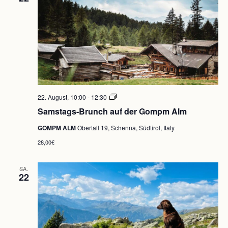
Samstags-
22. August, 10:00
-
12:30
Brunch
Samstags-Brunch auf der Gompm Alm
auf
der
GOMPM ALM
Obertall 19, Schenna, Südtirol, Italy
Gompm
Alm
28,00€
SA.
22