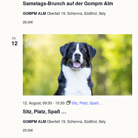
Samstags-Brunch auf der Gompm Alm
auf
der
GOMPM ALM
Obertall 19, Schenna, Südtirol, Italy
Gompm
Alm
28,00€
MI.
12
12. August, 09:30
-
10:30
Sitz, Platz, Spaß …
Sitz, Platz, Spaß …
GOMPM ALM
Obertall 19, Schenna, Südtirol, Italy
25,00€