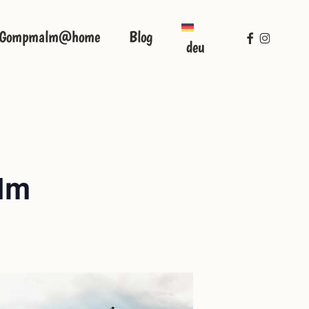
facebook
instagra
Gompmalm@home
Blog
deu
lm