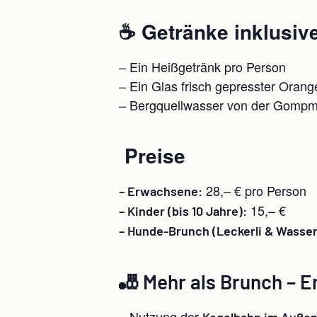
☕ Getränke inklusiv
– Ein Heißgetränk pro Person
– Ein Glas frisch gepresster Orang
– Bergquellwasser von der Gomp
Preise
28,– € pro Person
– Erwachsene:
15,– €
– Kinder (bis 10 Jahre):
– Hunde-Brunch (Leckerli & Wasser
🎳 Mehr als Brunch – E
– Nutzung der
Kegelbahn im Außen