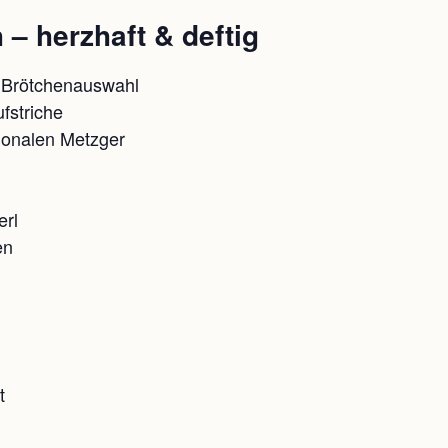
– herzhaft & deftig
 Brötchenauswahl
fstriche
ionalen Metzger
erl
en
t