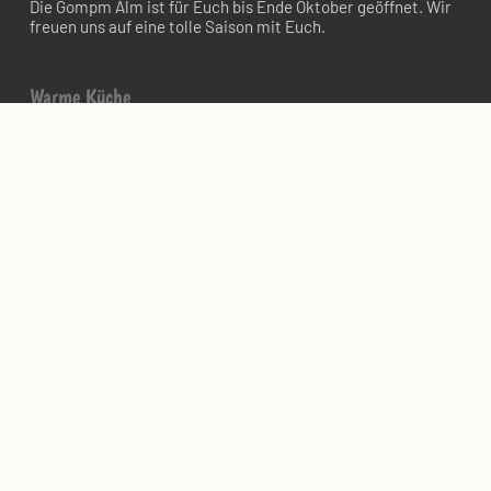
Die Gompm Alm ist für Euch bis Ende Oktober geöffnet. Wir
freuen uns auf eine tolle Saison mit Euch.
Warme Küche
10:30 – 16:00 Uhr
Achtung:
Wir möchten unseren Koch zwischendurch auch in
seinen wohlverdienten freien Tag senden. An diesen Tagen
halten wir gerne eine kleinere Karte für Euch parat, sodass
keiner hungrig nach Hause muss.
Abendveranstaltungen & Feiern
Wir beraten Euch gern
telefonisch oder per E-Mail