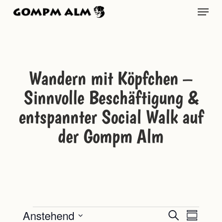
Skip
Menu
to
main
content
Wandern mit Köpfchen –
Sinnvolle Beschäftigung &
entspannter Social Walk auf
der Gompm Alm
Veranstaltungen
Veransta
Veranst
Anstehend
Suche
Zusammen