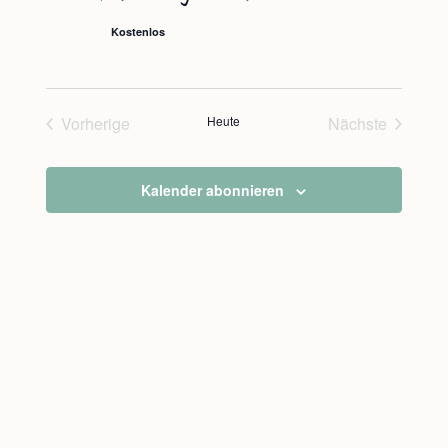
Ansichte
Navigati
Kostenlos
Vorherige
Heute
Nächste
Veranstaltungen
Veranstaltu
Kalender abonnieren