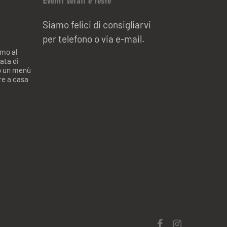
Eventi serali e feste
Siamo felici di consigliarvi
per telefono o via e-mail.
mo al
ata di
mo un menù
re a casa
facebook
instagram