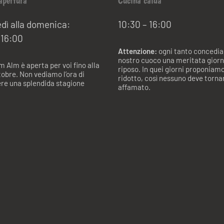
apertura
Cucina calda
edì alla domenica:
10:30 – 16:00
 16:00
Attenzione:
ogni tanto concedia
nostro cuoco una meritata giorn
Alm è aperta per voi fino alla
riposo. In quei giorni proponia
ttobre. Non vediamo l’ora di
ridotto, così nessuno deve torna
re una splendida stagione
affamato.