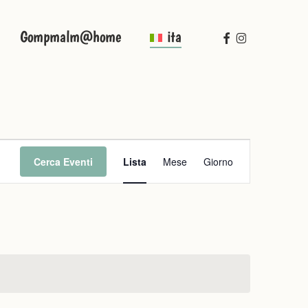
facebook
instagram
Gompmalm@home
ita
Evento
Cerca Eventi
Lista
Mese
Giorno
Viste
Navigazione