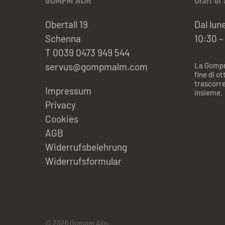
GOMPM ALM
Orari di 
Obertall 19
Dal lun
Schenna
10:30 –
T 0039 0473 949 544
servus@gompmalm.com
La Gompm 
fine di o
trascorre
Impressum
insieme.
Privacy
Cookies
AGB
Widerrufsbelehrung
Widerrufsformular
© 2026 Gompm Alm.