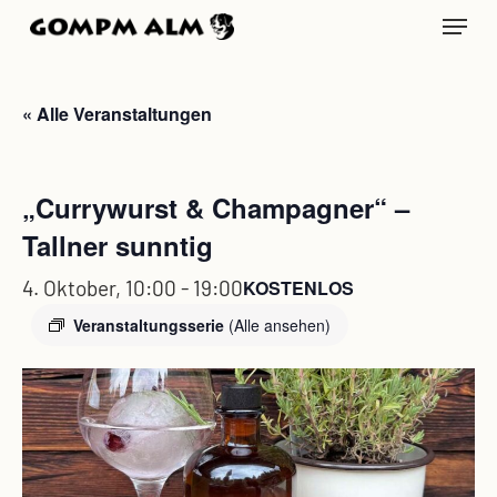
Skip
Menu
to
main
content
« Alle Veranstaltungen
„Currywurst & Champagner“ –
Tallner sunntig
4. Oktober, 10:00
-
19:00
KOSTENLOS
Veranstaltungsserie
(Alle ansehen)