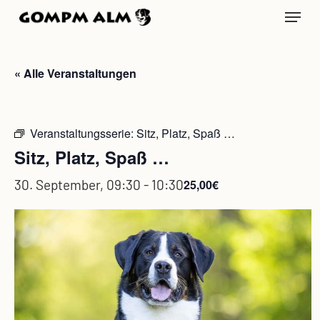
Skip
Menu
to
main
content
« Alle Veranstaltungen
Veranstaltungsserie:
Sitz, Platz, Spaß …
Sitz, Platz, Spaß …
30. September, 09:30
-
10:30
25,00€