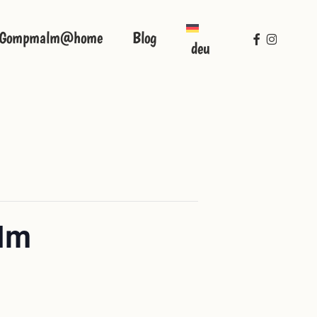
facebook
instagra
Gompmalm@home
Blog
deu
lm