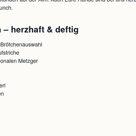
unch.
– herzhaft & deftig
 Brötchenauswahl
fstriche
ionalen Metzger
erl
en